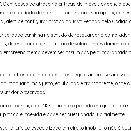
NCC em casos de atraso na entrega de imóveis evidencia que 
ante o período de mora da construtora. Sua aplicação nes
atual, além de configurar prática abusiva vedada pelo Código
consolidado caminha no sentido de resguardar o comprador,
sos, determinando a restituição de valores indevidamente pa
s do empreendimento devem ser assumidos pela incorporado
obras atrasadas não apenas protege os interesses individu
 imobiliário mais justo, equilibrado e transparente, onde a
onsumidor preservada.
com a cobrança do INCC durante o período em que a obra s
prática é indevida e pode ser questionada judicialmente.
soria jurídica especializada em direito imobiliário não é a