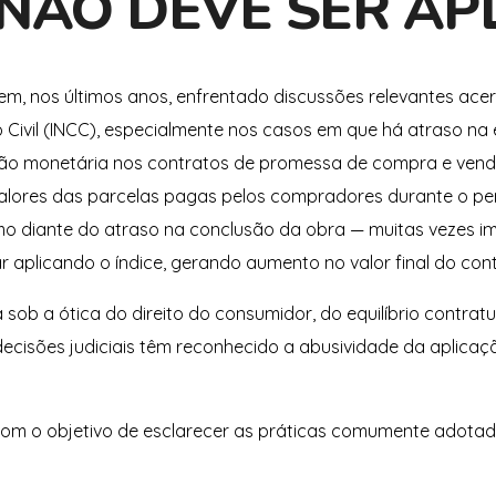
 NÃO DEVE SER AP
tem, nos últimos anos, enfrentado discussões relevantes ace
Civil (INCC), especialmente nos casos em que há atraso na 
ação monetária nos contratos de promessa de compra e venda
 valores das parcelas pagas pelos compradores durante o pe
o diante do atraso na conclusão da obra — muitas vezes im
r aplicando o índice, gerando aumento no valor final do cont
sob a ótica do direito do consumidor, do equilíbrio contratu
ecisões judiciais têm reconhecido a abusividade da aplica
 com o objetivo de esclarecer as práticas comumente adota