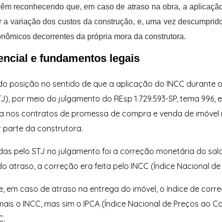
 vêm reconhecendo que, em caso de atraso na obra, a aplicaçã
tir a variação dos custos da construção, e, uma vez descumprid
onômicos decorrentes da própria mora da construtora.
encial e fundamentos legais
ado posição no sentido de que a aplicação do INCC durante o
STJ), por meio do julgamento do REsp 1.729.593-SP, tema 996,
a nos contratos de promessa de compra e venda de imóvel 
 parte da construtora.
das pelo STJ no julgamento foi a correção monetária do sal
do atraso, a correção era feita pelo INCC (Índice Nacional d
, em caso de atraso na entrega do imóvel, o índice de corre
ais o INCC, mas sim o IPCA (Índice Nacional de Preços ao C
C.