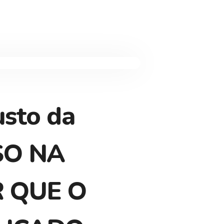
usto da
ASO NA
 QUE O