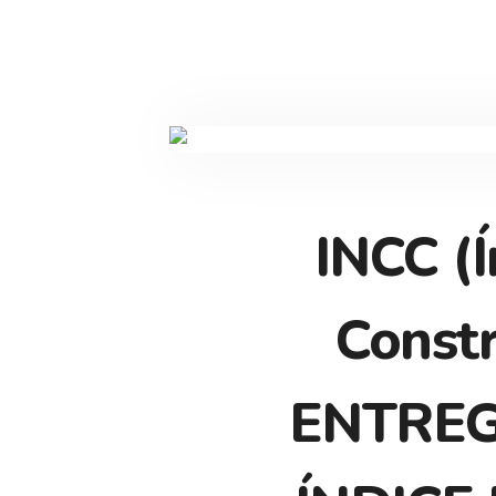
INCC (Í
Const
ENTREG