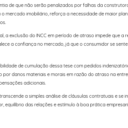
ntia de que não serão penalizados por falhas da construtor
ra o mercado imobiliário, reforça a necessidade de maior pl
os.
tual, a exclusão do INCC em período de atraso impede que a r
talece a confiança no mercado, já que o consumidor se sente
bilidade de cumulação dessa tese com pedidos indenizatório
ão por danos materiais e morais em razão do atraso na entr
pensações adicionais.
transcende a simples análise de cláusulas contratuais e se 
 equilíbrio das relações e estímulo à boa prática empresari