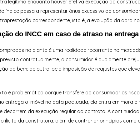
stra legítima enquanto houver efetiva execução da constru
o do índice passa a representar ônus excessivo ao consumido
traprestação correspondente, isto é, a evolução da obra no
ação do INCC em caso de atraso na entrega
comprados na planta é uma realidade recorrente no mercado
previsto contratualmente, o consumidor é duplamente prejud
ão do bem; de outro, pela imposição de reajustes que elev
xto é problemática porque transfere ao consumidor os risc
não entrega o imóvel na data pactuada, ela entra em mora e
 decorrem da execução regular do contrato. A continuidad
 ilícito da construtora, além de contrariar princípios como 