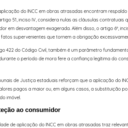
aplicação do INCC em obras atrasadas encontram respaldo 
tigo 51, inciso IV, considera nulas as cláusulas contratuai
or em desvantagem exagerada. Além disso, o artigo 6º, inc
e fatos supervenientes que tornem a obrigação excessivame
artigo 422 do Código Civil, também é um parâmetro fundamen
 durante o período de mora fere a confiança legítima do cons
bunais de Justiça estaduais reforçam que a aplicação do IN
alores pagos a maior ou, em alguns casos, a substituição por
do imóvel.
oteção ao consumidor
dade de aplicação do INCC em obras atrasadas traz relevant