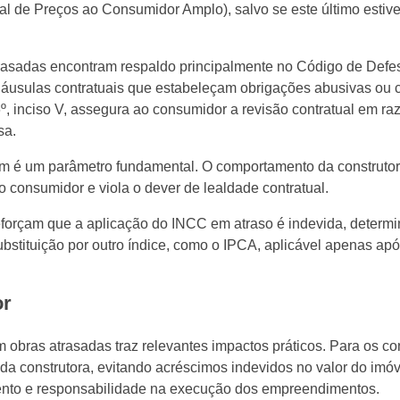
l de Preços ao Consumidor Amplo), salvo se este último estive
rasadas encontram respaldo principalmente no Código de Defe
 cláusulas contratuais que estabeleçam obrigações abusivas ou
 inciso V, assegura ao consumidor a revisão contratual em raz
sa.
mbém é um parâmetro fundamental. O comportamento da construtor
o consumidor e viola o dever de lealdade contratual.
reforçam que a aplicação do INCC em atraso é indevida, determ
ubstituição por outro índice, como o IPCA, aplicável apenas ap
or
obras atrasadas traz relevantes impactos práticos. Para os c
da construtora, evitando acréscimos indevidos no valor do imóv
mento e responsabilidade na execução dos empreendimentos.