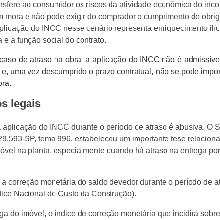
nsfere ao consumidor os riscos da atividade econômica do inco
 em mora e não pode exigir do comprador o cumprimento de obri
plicação do INCC nesse cenário representa enriquecimento ilíc
a e a função social do contrato.
caso de atraso na obra, a aplicação do INCC não é admissível
ão, e, uma vez descumprido o prazo contratual, não se pode imp
ora.
s legais
a aplicação do INCC durante o período de atraso é abusiva. O S
729.593-SP, tema 996, estabeleceu um importante tese relacion
vel na planta, especialmente quando há atraso na entrega por
 a correção monetária do saldo devedor durante o período de a
ndice Nacional de Custo da Construção).
a do imóvel, o índice de correção monetária que incidirá sobre