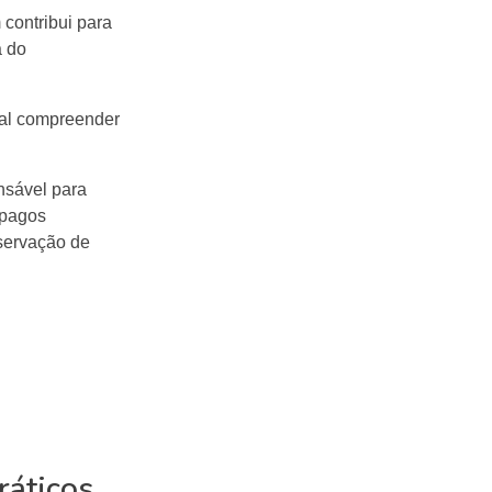
contribui para
a do
tal compreender
nsável para
 pagos
eservação de
ráticos