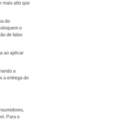
r mais alto que
sa do
 coloquem o
ão de fatos
a ao aplicar
inando a
ós a entrega do
onsumidores,
el. Para o