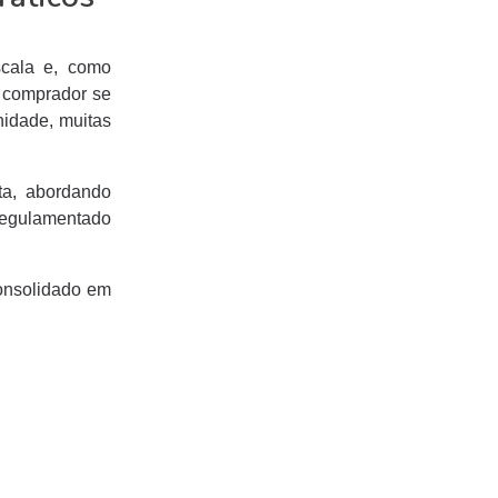
scala e, como
o comprador se
nidade, muitas
ta, abordando
 regulamentado
consolidado em