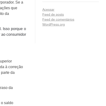
rporador. Se a
gações que
Acessar
ito da
Feed de posts
Feed de comentários
WordPress.org
. Isso porque o
or ao consumidor
uperior
ada à correção
 parte da
traso da
 o saldo