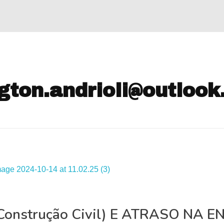
ington.andrioli@outloo
a Construção Civil) E ATRASO NA 