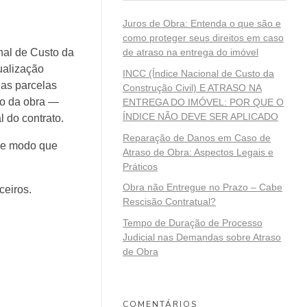
Juros de Obra: Entenda o que são e
como proteger seus direitos em caso
nal de Custo da
de atraso na entrega do imóvel
ualização
INCC (Índice Nacional de Custo da
das parcelas
Construção Civil) E ATRASO NA
ão da obra —
ENTREGA DO IMÓVEL: POR QUE O
ÍNDICE NÃO DEVE SER APLICADO
 do contrato.
Reparação de Danos em Caso de
 de modo que
Atraso de Obra: Aspectos Legais e
Práticos
Obra não Entregue no Prazo – Cabe
ceiros.
Rescisão Contratual?
Tempo de Duração de Processo
Judicial nas Demandas sobre Atraso
de Obra
COMENTÁRIOS