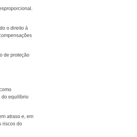
esproporcional.
o o direito à
a compensações
lo de proteção
o como
do equilíbrio
em atraso e, em
s riscos do