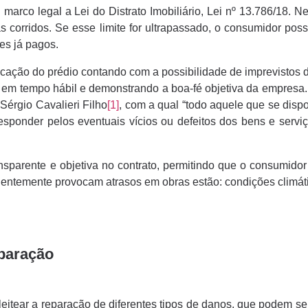
marco legal a Lei do Distrato Imobiliário, Lei nº 13.786/18. Ne
s corridos. Se esse limite for ultrapassado, o consumidor possu
res já pagos.
icação do prédio contando com a possibilidade de imprevistos d
o em tempo hábil e demonstrando a boa-fé objetiva da empresa
Sérgio Cavalieri Filho
[1]
, com a qual “todo aquele que se disp
ponder pelos eventuais vícios ou defeitos dos bens e serviç
nsparente e objetiva no contrato, permitindo que o consumidor
equentemente provocam atrasos em obras estão: condições climát
paração
eitear a reparação de diferentes tipos de danos, que podem ser