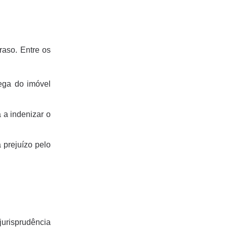
raso. Entre os
ega do imóvel
 a indenizar o
 prejuízo pelo
jurisprudência