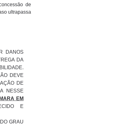
a concessão de
aso ultrapassa
OR DANOS
TREGA DA
ILIDADE.
ÇÃO DEVE
DAÇÃO DE
DA NESSE
ÂMARA EM
ECIDO E
GUNDO GRAU