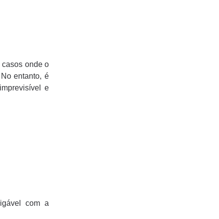
m casos onde o
 No entanto, é
mprevisível e
migável com a