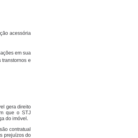
ação acessória
rbações em sua
 transtornos e
l gera direito
 em que o STJ
ga do imóvel.
são contratual
s prejuízos do