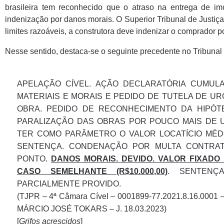
brasileira tem reconhecido que o atraso na entrega de imó
indenização por danos morais. O Superior Tribunal de Justiç
limites razoáveis, a construtora deve indenizar o comprador p
Nesse sentido, destaca-se o seguinte precedente no Tribunal
APELAÇÃO CÍVEL. AÇÃO DECLARATÓRIA CUM
MATERIAIS E MORAIS E PEDIDO DE TUTELA DE U
OBRA. PEDIDO DE RECONHECIMENTO DA HIPÓTE
PARALIZAÇÃO DAS OBRAS POR POUCO MAIS DE U
TER COMO PARÂMETRO O VALOR LOCATÍCIO MÉDI
SENTENÇA. CONDENAÇÃO POR MULTA CONTRAT
PONTO.
DANOS MORAIS. DEVIDO. VALOR FIXAD
CASO SEMELHANTE (R$10.000,00)
. SENTENÇ
PARCIALMENTE PROVIDO.
(TJPR – 4ª Câmara Cível – 0001899-77.2021.8.16.00
MÁRCIO JOSÉ TOKARS – J. 18.03.2023)
[
Grifos acrescidos
]