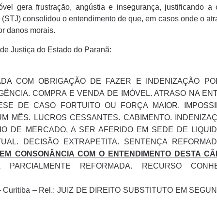
vel gera frustração, angústia e insegurança, justificando 
a (STJ) consolidou o entendimento de que, em casos onde o atr
or danos morais.
 de Justiça do Estado do Paranã:
ULADA COM OBRIGAÇÃO DE FAZER E INDENIZAÇÃO P
RGÊNCIA. COMPRA E VENDA DE IMÓVEL. ATRASO NA EN
SE DE CASO FORTUITO OU FORÇA MAIOR. IMPOSSIB
M MÊS. LUCROS CESSANTES. CABIMENTO. INDENIZA
O DE MERCADO, A SER AFERIDO EM SEDE DE LIQUI
UAL. DECISÃO EXTRAPETITA. SENTENÇA REFORMA
O EM CONSONÂNCIA COM O ENTENDIMENTO DESTA C
A PARCIALMENTE REFORMADA. RECURSO CONH
01 – Curitiba – Rel.: JUIZ DE DIREITO SUBSTITUTO EM SE